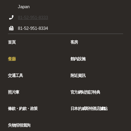
Japan
81-52-951-8333
81-52-951-8334
首頁
客房
餐廳
館內設施
交通工具
附近資訊
照片庫
官方網站預訂特典
條款・約款・政策
日本的威斯特酒店據點
失物招領查詢