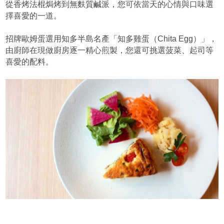
從香烤法棍焗烤到無麩質鹹派，您可依當天的心情與口味選
擇喜愛的一道。
招牌歐姆蛋選用知多半島名產「知多雞蛋（Chita Egg）」，
由廚師在現做廚房逐一精心煎製，您還可挑選菠菜、起司等
喜愛的配料。